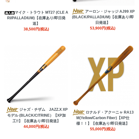
アーロン・ジャッジ AJ99 XP
マイク・トラウト MT27 (CLE A
(BLACK/PALLADIUM)【在庫あり/即
Rl/PALLADIUM)【在庫あり/即日発
日発送】
送】
53,900円(税込)
38,500円(税込)
ジャズ・チザム JAZZ.X XP
ロナルド・アクーニャ RA13
モデル (BLACK/CITRINE）【XP加
M(Yellow/Carbon Fiber)【XP仕
工!!】【在庫あり/即日発送】
様！！】【在庫あり/即日発送】
44,000円(税込)
55,000円(税込)